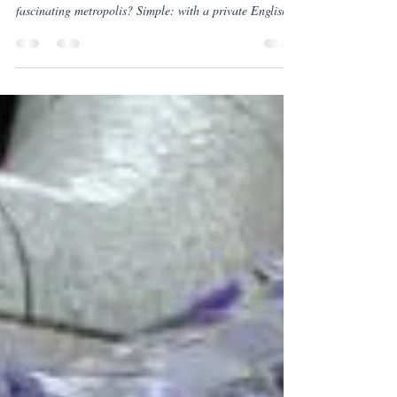
Barcelona is a city full of life, history and unparalleled
architecture. But what's the best way to experience this
fascinating metropolis? Simple: with a private English-
speaking tour of Barcelona, tailored exactly to your
wishes. Imagine strolling through the winding lanes of
the Gothic Quarter while an experienced guide shares
captivating stories you won't find in any travel guide.
Sounds tempting, doesn't it? Why Choose a Private
English-Speaking Tour of Barcelona? A priv