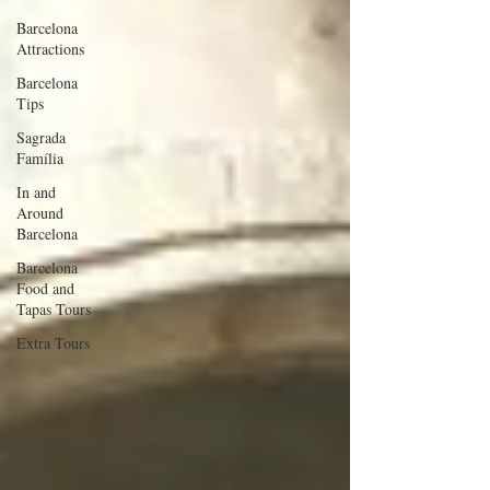
Barcelona
Attractions
Barcelona
Tips
Sagrada
Família
In and
Around
Barcelona
Barcelona
Food and
Tapas Tours
Extra Tours