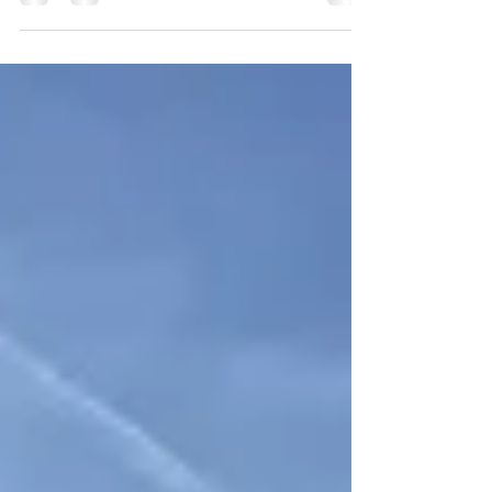
Die Faszination der Drachen in Barcelona Drachen sind
nicht nur in Barcelona zu finden. In York gibt es einen
Drachen-Wetterhahn, der die Kathedrale bewacht. In
London schützen Drachen-Skulpturen die Stadtgrenze.
Sogar das Dorf St. George in County Durham trägt den
Namen des Drachen tötenden Schutzheiligen Englands.
Doch nirgendwo auf der Welt gibt es so viele
verschiedene Drachen-Darstellungen wie in dieser
bemerkenswerten Stadt. Im Stadtzentrum von Barcelona
wurden über tau